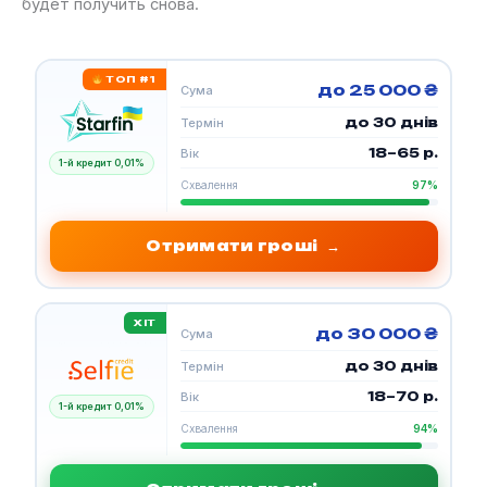
будет получить снова.
ТОП #1
до 25 000 ₴
Сума
до 30 днів
Термін
18–65 р.
Вік
1-й кредит 0,01%
Схвалення
97%
Отримати гроші
→
ХІТ
до 30 000 ₴
Сума
до 30 днів
Термін
18–70 р.
Вік
1-й кредит 0,01%
Схвалення
94%