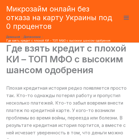
Перейти
Микрозайм онлайн без
до
отказа на карту Украины под
вмісту
0 процентов
Домашня
Должникам
Где взять кредит с плохой КИ – ТОП МФО с высоким шансом одобрения
Где взять кредит с плохой
КИ – ТОП МФО с высоким
шансом одобрения
Плохая кредитная история редко появляется просто
так. Кто-то однажды потерял работу и пропустил
несколько платежей. Кто-то забыл вовремя внести
платеж по кредитной карте. У кого-то возникли
проблемы во время войны, переезда или болезни. В
результате кредитная история портится, а вместе с
ней исчезает уверенность в том, что деньги можно