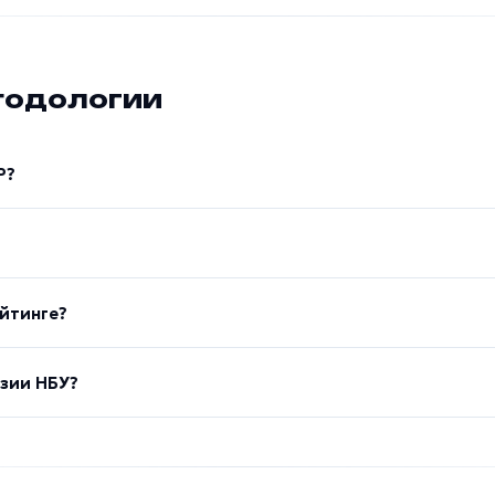
тодологии
P?
йтинге?
нзии НБУ?