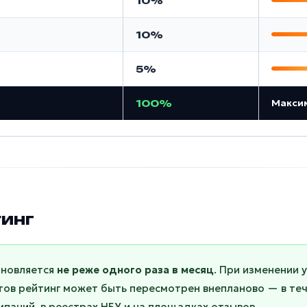
10%
10%
5%
Макси
100%
тинг
бновляется
не реже одного раза в месяц
. При изменении 
тов рейтинг может быть пересмотрен внепланово — в те
паний, в реестрах НБУ и на площадках отзывов.