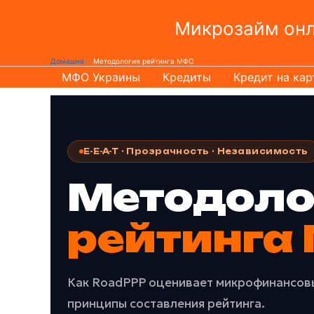
Перейти
Микрозайм онла
до
вмісту
Домашня
Методология рейтинга МФО
МФО Украины
Кредиты
Кредит на кар
E-E-A-T · Прозрачность · Независимость
Методоло
рейтинга
Как RoadPPP оценивает микрофинансовые
принципы составления рейтинга.