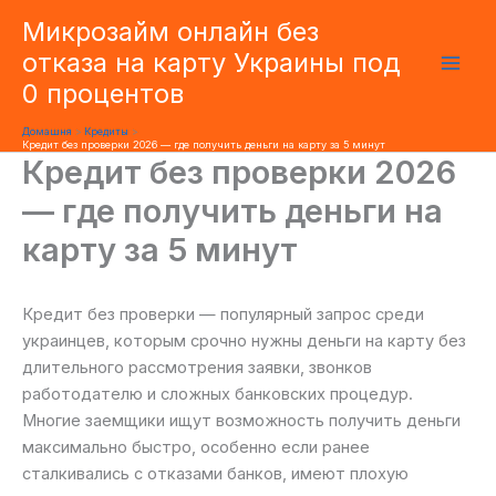
Перейти
Микрозайм онлайн без
до
отказа на карту Украины под
вмісту
0 процентов
Домашня
Кредиты
Кредит без проверки 2026 — где получить деньги на карту за 5 минут
Кредит без проверки 2026
— где получить деньги на
карту за 5 минут
Кредит без проверки — популярный запрос среди
украинцев, которым срочно нужны деньги на карту без
длительного рассмотрения заявки, звонков
работодателю и сложных банковских процедур.
Многие заемщики ищут возможность получить деньги
максимально быстро, особенно если ранее
сталкивались с отказами банков, имеют плохую