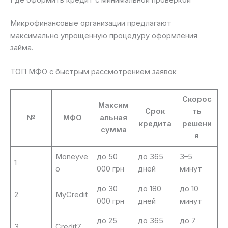
Где оформить кредит с минимальной проверкой
Микрофинансовые организации предлагают
максимально упрощенную процедуру оформления
займа.
ТОП МФО с быстрым рассмотрением заявок
Скорос
Максим
Срок
ть
№
МФО
альная
кредита
решени
сумма
я
Moneyve
до 50
до 365
3–5
1
o
000 грн
дней
минут
до 30
до 180
до 10
2
MyCredit
000 грн
дней
минут
до 25
до 365
до 7
3
Credit7