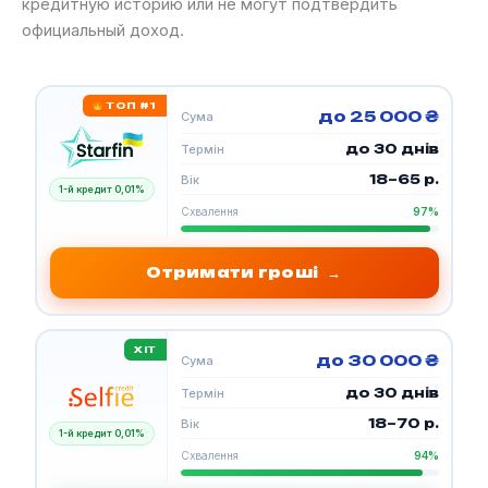
кредитную историю или не могут подтвердить
официальный доход.
ТОП #1
до 25 000 ₴
Сума
до 30 днів
Термін
18–65 р.
Вік
1-й кредит 0,01%
Схвалення
97%
Отримати гроші
→
ХІТ
до 30 000 ₴
Сума
до 30 днів
Термін
18–70 р.
Вік
1-й кредит 0,01%
Схвалення
94%