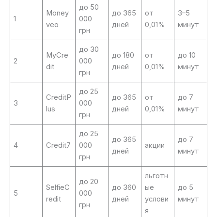
до 50
Money
до 365
от
3–5
1
000
veo
дней
0,01%
минут
грн
до 30
MyCre
до 180
от
до 10
2
000
dit
дней
0,01%
минут
грн
до 25
CreditP
до 365
от
до 7
3
000
lus
дней
0,01%
минут
грн
до 25
до 365
до 7
4
Credit7
000
акции
дней
минут
грн
льготн
до 20
SelfieC
до 360
ые
до 5
5
000
redit
дней
услови
минут
грн
я