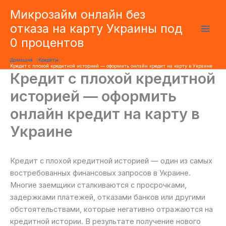
Перейти
Микрозайм онлайн без
до
отказа на карту Украины под
вмісту
0 процентов
Домашня
Кредиты
Кредит с плохой кредитной историей — оформить онлайн кредит на карту в Украине
Кредит с плохой кредитной
историей — оформить
онлайн кредит на карту в
Украине
Кредит с плохой кредитной историей — один из самых
востребованных финансовых запросов в Украине.
Многие заемщики сталкиваются с просрочками,
задержками платежей, отказами банков или другими
обстоятельствами, которые негативно отражаются на
кредитной истории. В результате получение нового