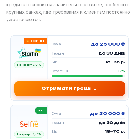
кредита становится значительно сложнее, особенно в
крупных банках, где требования к клиентам постоянно
ужесточаются.
ТОП #1
до 25 000 ₴
Сума
до 30 днів
Термін
18–65 р.
Вік
1-й кредит 0,01%
Схвалення
97%
Отримати гроші
→
ХІТ
до 30 000 ₴
Сума
до 30 днів
Термін
18–70 р.
Вік
1-й кредит 0,01%