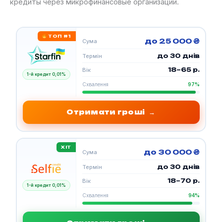
кредиты через микрофинансовые организации.
ТОП #1
до 25 000 ₴
Сума
до 30 днів
Термін
18–65 р.
Вік
1-й кредит 0,01%
Схвалення
97%
Отримати гроші
→
ХІТ
до 30 000 ₴
Сума
до 30 днів
Термін
18–70 р.
Вік
1-й кредит 0,01%
Схвалення
94%