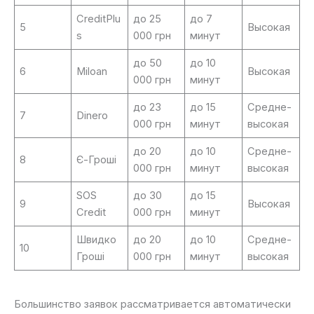
CreditPlu
до 25
до 7
5
Высокая
s
000 грн
минут
до 50
до 10
6
Miloan
Высокая
000 грн
минут
до 23
до 15
Средне-
7
Dinero
000 грн
минут
высокая
до 20
до 10
Средне-
8
Є-Гроші
000 грн
минут
высокая
SOS
до 30
до 15
9
Высокая
Credit
000 грн
минут
Швидко
до 20
до 10
Средне-
10
Гроші
000 грн
минут
высокая
Большинство заявок рассматривается автоматически