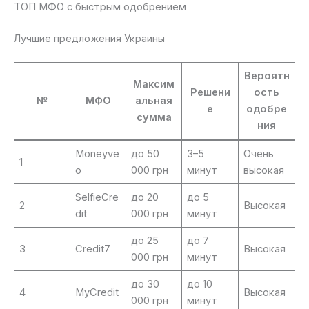
ТОП МФО с быстрым одобрением
Лучшие предложения Украины
Вероятн
Максим
Решени
ость
№
МФО
альная
е
одобре
сумма
ния
Moneyve
до 50
3–5
Очень
1
o
000 грн
минут
высокая
SelfieCre
до 20
до 5
2
Высокая
dit
000 грн
минут
до 25
до 7
3
Credit7
Высокая
000 грн
минут
до 30
до 10
4
MyCredit
Высокая
000 грн
минут