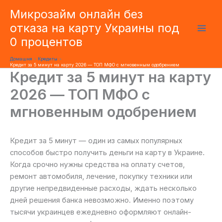
Перейти
Микрозайм онлайн без
до
отказа на карту Украины под
вмісту
0 процентов
Домашня
Кредиты
Кредит за 5 минут на карту 2026 — ТОП МФО с мгновенным одобрением
Кредит за 5 минут на карту
2026 — ТОП МФО с
мгновенным одобрением
Кредит за 5 минут — один из самых популярных
способов быстро получить деньги на карту в Украине.
Когда срочно нужны средства на оплату счетов,
ремонт автомобиля, лечение, покупку техники или
другие непредвиденные расходы, ждать несколько
дней решения банка невозможно. Именно поэтому
тысячи украинцев ежедневно оформляют онлайн-