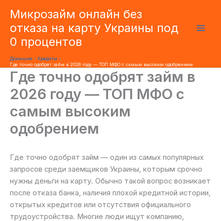
Перейти
Микрозайм онлайн без
до
отказа на карту Украины под
вмісту
0 процентов
Домашня
Кредиты
Где точно одобрят займ в 2026 году — ТОП МФО с самым высоким одобрением
Где точно одобрят займ в
2026 году — ТОП МФО с
самым высоким
одобрением
Где точно одобрят займ — один из самых популярных
запросов среди заемщиков Украины, которым срочно
нужны деньги на карту. Обычно такой вопрос возникает
после отказа банка, наличия плохой кредитной истории,
открытых кредитов или отсутствия официального
трудоустройства. Многие люди ищут компанию,