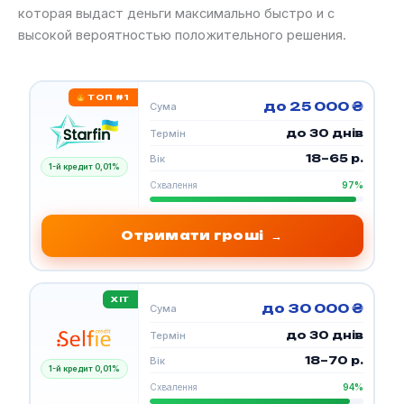
которая выдаст деньги максимально быстро и с
высокой вероятностью положительного решения.
ТОП #1
до 25 000 ₴
Сума
до 30 днів
Термін
18–65 р.
Вік
1-й кредит 0,01%
Схвалення
97%
Отримати гроші
→
ХІТ
до 30 000 ₴
Сума
до 30 днів
Термін
18–70 р.
Вік
1-й кредит 0,01%
Схвалення
94%