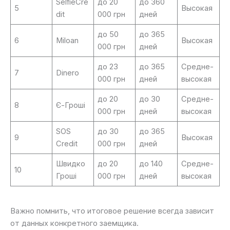
SelfieCre
до 20
до 360
5
Высокая
dit
000 грн
дней
до 50
до 365
6
Miloan
Высокая
000 грн
дней
до 23
до 365
Средне-
7
Dinero
000 грн
дней
высокая
до 20
до 30
Средне-
8
Є-Гроші
000 грн
дней
высокая
SOS
до 30
до 365
9
Высокая
Credit
000 грн
дней
Швидко
до 20
до 140
Средне-
10
Гроші
000 грн
дней
высокая
Важно помнить, что итоговое решение всегда зависит
от данных конкретного заемщика.