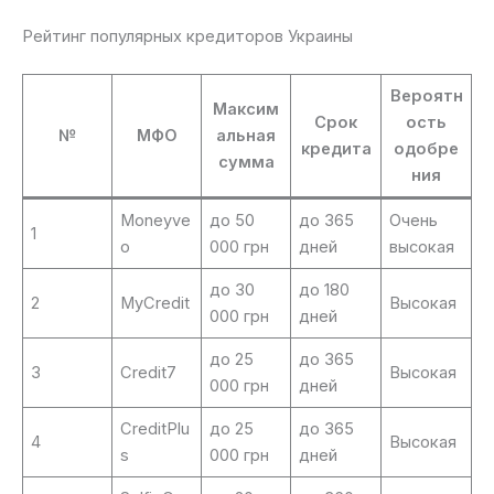
Рейтинг популярных кредиторов Украины
Вероятн
Максим
Срок
ость
№
МФО
альная
кредита
одобре
сумма
ния
Moneyve
до 50
до 365
Очень
1
o
000 грн
дней
высокая
до 30
до 180
2
MyCredit
Высокая
000 грн
дней
до 25
до 365
3
Credit7
Высокая
000 грн
дней
CreditPlu
до 25
до 365
4
Высокая
s
000 грн
дней