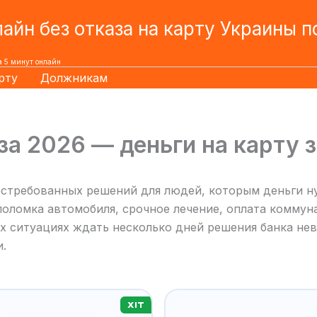
айн без отказа на карту Украины п
а 5 минут онлайн
рту
Должникам
за 2026 — деньги на карту з
востребованных решений для людей, которым деньги 
оломка автомобиля, срочное лечение, оплата коммуна
их ситуациях ждать несколько дней решения банка н
.
ХІТ