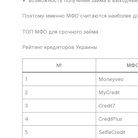
возможность получения займа в выходные
Поэтому именно МФО считаются наиболее до
ТОП МФО для срочного займа
Рейтинг кредиторов Украины
№
МФ
1
Moneyveo
2
MyCredit
3
Credit7
4
CreditPlus
5
SelfieCredit