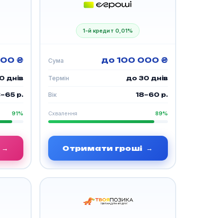
1-й кредит 0,01%
000 ₴
до 100 000 ₴
Сума
0 днів
Термін
до 30 днів
–65 р.
Вік
18–60 р.
91%
Схвалення
89%
→
Отримати гроші
→