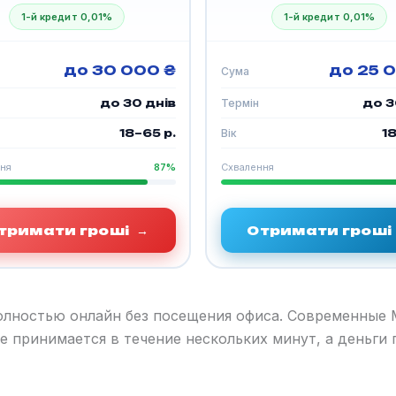
1-й кредит 0,01%
1-й кредит 0,01%
до 30 000 ₴
до 25 
Сума
до 30 днів
Термін
до 3
18–65 р.
Вік
18
ня
87%
Схвалення
тримати гроші
→
Отримати гроші
полностью онлайн без посещения офиса. Современные
е принимается в течение нескольких минут, а деньги