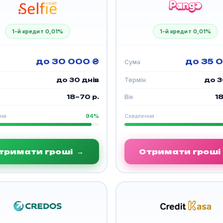
1-й кредит 0,01%
1-й кредит 0,01%
до 30 000 ₴
до 35 
Сума
до 30 днів
Термін
до 3
18–70 р.
Вік
18
ня
94%
Схвалення
тримати гроші
→
Отримати гроші