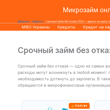
Перейти
Микрозайм онл
до
вмісту
Домашня
Кредиты
Срочный займ без отказа 2026 — деньги на карту з
МФО Украины
Кредиты
Кредит на ка
Срочный займ без отка
Срочный займ без отказа — одно из самых 
расходы могут возникнуть в любой момент: п
необходимость дотянуть до зарплаты. В так
обращаются в микрофинансовые организации
ТОП #1