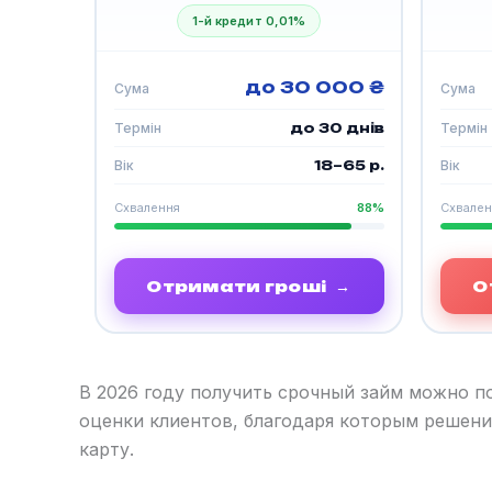
1-й кредит 0,01%
до 30 000 ₴
Сума
Сума
Термін
до 30 днів
Термін
Вік
18–65 р.
Вік
Схвалення
88%
Схвален
Отримати гроші
→
О
В 2026 году получить срочный займ можно 
оценки клиентов, благодаря которым решени
карту.