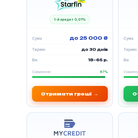
1-й кредит 0,01%
до 25 000 ₴
Сума
Сума
Термін
до 30 днів
Термін
Вік
18–65 р.
Вік
Схвалення
97%
Схвален
Отримати гроші
→
О