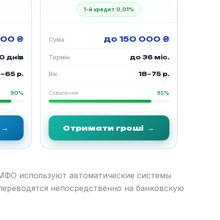
1-й кредит 0,01%
000 ₴
до 150 000 ₴
Сума
0 днів
Термін
до 36 міс.
–65 р.
Вік
18–75 р.
90%
Схвалення
85%
→
Отримати гроші
→
 МФО используют автоматические системы
 переводятся непосредственно на банковскую